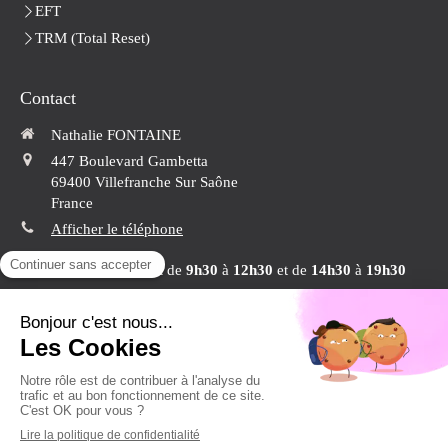
EFT
TRM (Total Reset)
Contact
Nathalie FONTAINE
447 Boulevard Gambetta
69400
Villefranche Sur Saône
France
Afficher le téléphone
Du
Lundi
au
Vendredi
de
9h30
à
12h30
et de
14h30
à
19h30
Conformément aux articles L.616-1 et R.616-1 du code de la consommation, Nathalie Fontaine a
mis en place un dispositif de médiation de la consommation. L'entité de médiation retenue est :
CNPM - MEDIATION DE LA CONSOMMATION. En cas de litige, vous pouvez déposer votre
http://cnpm-mediation-consommation.eu
réclamation sur son site :
ou par voie
postale en écrivant àCNPM - MEDIATION - CONSOMMATION - 27, Avenue de la Libération –
42400 SAINT CHAMOND