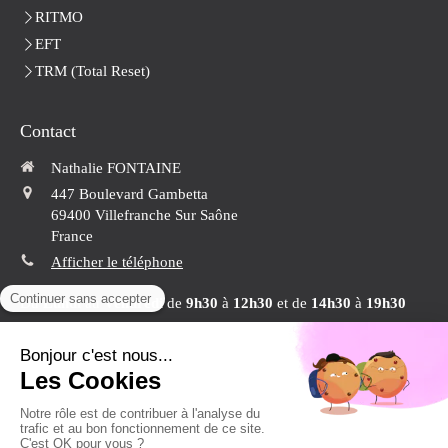
RITMO
EFT
TRM (Total Reset)
Contact
Nathalie FONTAINE
447 Boulevard Gambetta
69400
Villefranche Sur Saône
France
Afficher le téléphone
Du
Lundi
au
Vendredi
de
9h30
à
12h30
et de
14h30
à
19h30
Conformément aux articles L.616-1 et R.616-1 du code de la consommation, Nathalie Fontaine a
mis en place un dispositif de médiation de la consommation. L'entité de médiation retenue est :
CNPM - MEDIATION DE LA CONSOMMATION. En cas de litige, vous pouvez déposer votre
http://cnpm-mediation-consommation.eu
réclamation sur son site :
ou par voie
postale en écrivant àCNPM - MEDIATION - CONSOMMATION - 27, Avenue de la Libération –