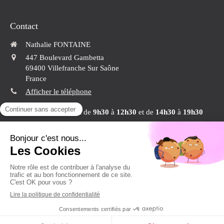
Contact
Nathalie FONTAINE
447 Boulevard Gambetta
69400
Villefranche Sur Saône
France
Afficher le téléphone
Du
Lundi
au
Vendredi
de
9h30
à
12h30
et de
14h30
à
19h30
Conformément aux articles L.616-1 et R.616-1 du code de la consommation, Nathalie Fontaine a
mis en place un dispositif de médiation de la consommation. L'entité de médiation retenue est :
CNPM - MEDIATION DE LA CONSOMMATION. En cas de litige, vous pouvez déposer votre
http://cnpm-mediation-consommation.eu
réclamation sur son site :
ou par voie
postale en écrivant àCNPM - MEDIATION - CONSOMMATION - 27, Avenue de la Libération –
42400 SAINT CHAMOND
Création et référencement du site par Simplébo
Site partenaire de
Medoucine